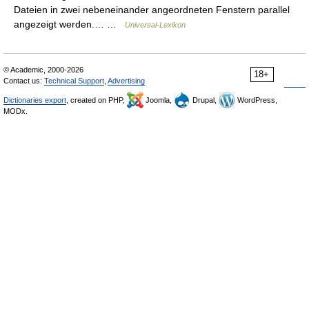
Dateien in zwei nebeneinander angeordneten Fenstern parallel
angezeigt werden.… …
Universal-Lexikon
© Academic, 2000-2026
18+
Contact us:
Technical Support
,
Advertising
Dictionaries export
, created on PHP,
Joomla,
Drupal,
WordPress,
MODx.