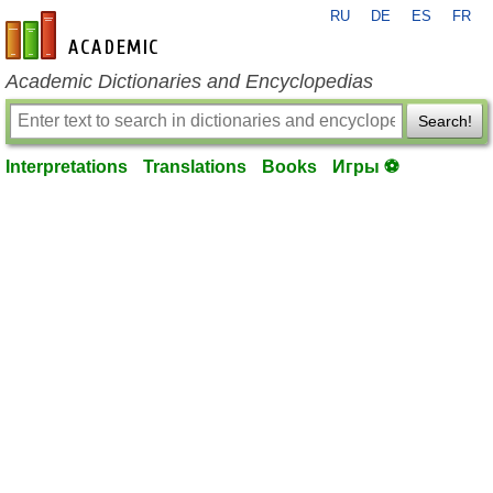
RU
DE
ES
FR
en-academic.com
Academic Dictionaries and Encyclopedias
Search!
Interpretations
Translations
Books
Игры ⚽