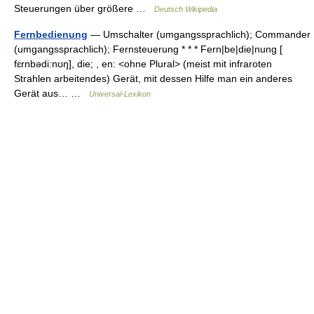
Steuerungen über größere …
Deutsch Wikipedia
Fernbedienung
— Umschalter (umgangssprachlich); Commander
(umgangssprachlich); Fernsteuerung * * * Fern|be|die|nung [
fɛrnbədi:nʊŋ], die; , en: <ohne Plural> (meist mit infraroten
Strahlen arbeitendes) Gerät, mit dessen Hilfe man ein anderes
Gerät aus… …
Universal-Lexikon