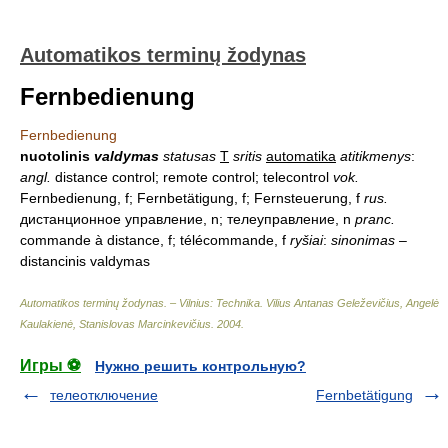
Automatikos terminų žodynas
Fernbedienung
Fernbedienung
nuotolinis
valdymas
statusas
T
sritis
automatika
atitikmenys
:
angl.
distance control; remote control; telecontrol
vok.
Fernbedienung, f; Fernbetätigung, f; Fernsteuerung, f
rus.
дистанционное управление, n; телеуправление, n
pranc.
commande à distance, f; télécommande, f
ryšiai
:
sinonimas
–
distancinis valdymas
Automatikos terminų žodynas. – Vilnius: Technika
.
Vilius Antanas Geleževičius, Angelė
Kaulakienė, Stanislovas Marcinkevičius
.
2004
.
Игры ⚽
Нужно решить контрольную?
телеотключение
Fernbetätigung